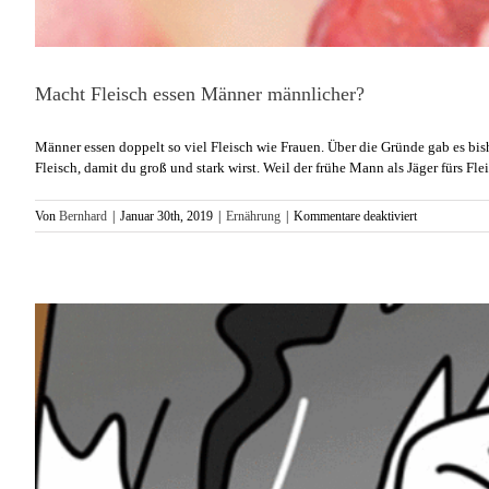
Macht Fleisch essen Männer männlicher?
Männer essen doppelt so viel Fleisch wie Frauen. Über die Gründe gab es bis
Fleisch, damit du groß und stark wirst. Weil der frühe Mann als Jäger fürs Fl
für
Von
Bernhard
|
Januar 30th, 2019
|
Ernährung
|
Kommentare deaktiviert
Macht
Fleisch
essen
Männer
männlicher?