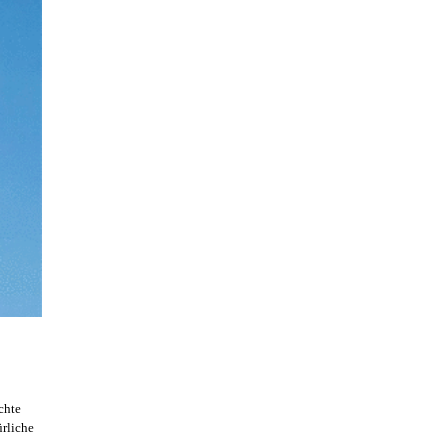
chte
ürliche