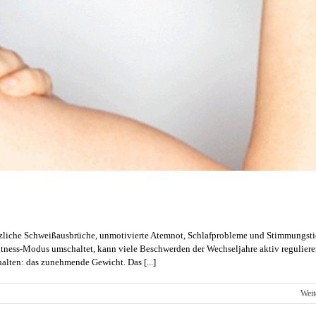
zliche Schweißausbrüche, unmotivierte Atemnot, Schlafprobleme und Stimmungsti
n Fitness-Modus umschaltet, kann viele Beschwerden der Wechseljahre aktiv reguliere
alten: das zunehmende Gewicht. Das [...]
Weit
.