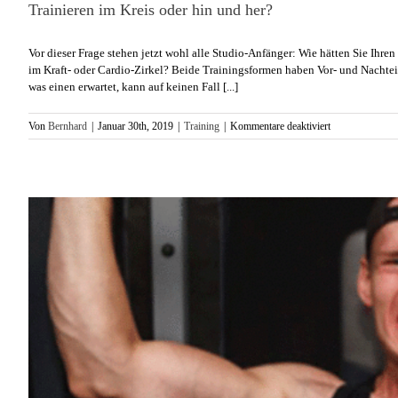
Trainieren im Kreis oder hin und her?
Vor dieser Frage stehen jetzt wohl alle Studio-Anfänger: Wie hätten Sie Ihre
im Kraft- oder Cardio-Zirkel? Beide Trainingsformen haben Vor- und Nachtei
was einen erwartet, kann auf keinen Fall [...]
für
Von
Bernhard
|
Januar 30th, 2019
|
Training
|
Kommentare deaktiviert
Trainieren
im
Kreis
oder
hin
und
her?