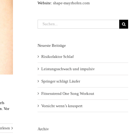
Website:
shape-mayrhofen.com
Suche
nach:
Neueste Beiträge
Risikofaktor Schlaf
Leistungsschwach und impulsiv
Springer schlägt Läufer
Fitnesstrend One Song Workout
efs
Vorsicht wenn’s knuspert
n. Vor
erlesen
Archiv