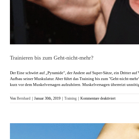
Trainieren bis zum Geht-nicht-mehr?
Der Eine schwört auf „Pyramide“, der Andere auf Super-Sätze, ein Dritter a
Aufbau seiner Muskulatur. Aber führt das Training bis zum "Geht-nicht-mehr“
kurz vor dem Muskelversagen aufzuhören. Muskelversagen überreizt unnötig d
für
Von
Bernhard
|
Januar 30th, 2019
|
Training
|
Kommentare deaktiviert
Trainieren
bis
zum
Geht-
nicht-
mehr?