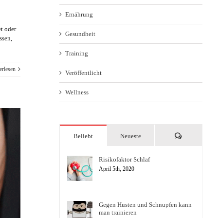
Ernährung
et oder
Gesundheit
ssen,
Training
erlesen
Veröffentlicht
Wellness
Kommentare
Beliebt
Neueste
Risikofaktor Schlaf
April 5th, 2020
Gegen Husten und Schnupfen kann
man trainieren