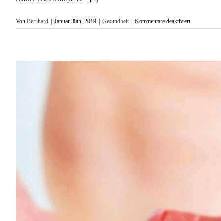
für
Von
Bernhard
|
Januar 30th, 2019
|
Gesundheit
|
Kommentare deaktiviert
Selbst
Atmen
lässt
sich
trainieren