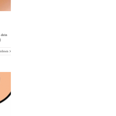
s dein
]
erlesen