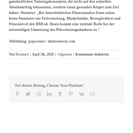
ganzheitlichen Trainingskonzepten, die nicht auf den schnellen
Abnehmerfolg fokussieren, sondern einen gesunden Körper zum Ziel
haben. Niemeier: „Bei fortschrittlichen Fitnessstudios lösen schon
heute Parameter wie Fettverteilung, Muskelstärke, Beweglichkeit und
Fitnesslevel den BMI ab. Ihnen kommt eine zentrale Rolle bei der
notwendigen Umsetzung des Präventionsgedankens zu.“
Abbildung: popcorner / shutterstock.com
für
Von
Bernhard
|
April 5th, 2020
|
Allgemein
|
Kommentare deaktiviert
Body
Positivity
Teil diesen Beitrag, Choose Your Platform!
Facebook
Twitter
Reddit
LinkedIn
Tumblr
Pinterest
Vk
E-
Mail