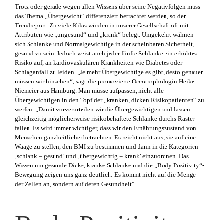
Trotz oder gerade wegen allen Wissens über seine Negativfolgen muss
das Thema „Übergewicht“ differenziert betrachtet werden, so der
Trendreport. Zu viele Kilos würden in unserer Gesellschaft oft mit
Attributen wie „ungesund“ und „krank“ belegt. Umgekehrt wähnen
sich Schlanke und Normalgewichtige in der scheinbaren Sicherheit,
gesund zu sein. Jedoch weist auch jeder fünfte Schlanke ein erhöhtes
Risiko auf, an kardiovaskulären Krankheiten wie Diabetes oder
Schlaganfall zu leiden. „Je mehr Übergewichtige es gibt, desto genauer
müssen wir hinsehen“, sagt die promovierte Oecotrophologin Heike
Niemeier aus Hamburg. Man müsse aufpassen, nicht alle
Übergewichtigen in den Topf der „kranken, dicken Risikopatienten“ zu
werfen. „Damit vorverurteilen wir die Übergewichtigen und lassen
gleichzeitig möglicherweise risikobehaftete Schlanke durchs Raster
fallen. Es wird immer wichtiger, dass wir den Ernährungszustand von
Menschen ganzheitlicher betrachten. Es reicht nicht aus, sie auf eine
Waage zu stellen, den BMI zu bestimmen und dann in die Kategorien
‚schlank = gesund’ und ‚übergewichtig = krank’ einzuordnen. Das
Wissen um gesunde Dicke, kranke Schlanke und die „Body Positivity“-
Bewegung zeigen uns ganz deutlich: Es kommt nicht auf die Menge
der Zellen an, sondern auf deren Gesundheit“.