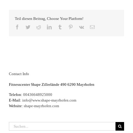
wieder
–
Weihnachten
Teil diesen Beitrag, Choose Your Platform!
macht
dick
Facebook
Twitter
Reddit
LinkedIn
Tumblr
Pinterest
Vk
E-
Mail
Contact Info
Fitnesscenter Shape Zillerlände 490 6290 Mayrhofen
Telefon:
00436648925000
E-Mail:
info@www.shape-mayrhofen.com
Website:
shape-mayrhofen.com
Suche
nach: