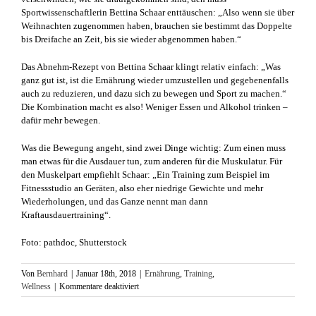
Sportwissenschaftlerin Bettina Schaar enttäuschen: „Also wenn sie über
Weihnachten zugenommen haben, brauchen sie bestimmt das Doppelte
bis Dreifache an Zeit, bis sie wieder abgenommen haben.“
Das Abnehm-Rezept von Bettina Schaar klingt relativ einfach: „Was
ganz gut ist, ist die Ernährung wieder umzustellen und gegebenenfalls
auch zu reduzieren, und dazu sich zu bewegen und Sport zu machen.“
Die Kombination macht es also! Weniger Essen und Alkohol trinken –
dafür mehr bewegen.
Was die Bewegung angeht, sind zwei Dinge wichtig: Zum einen muss
man etwas für die Ausdauer tun, zum anderen für die Muskulatur. Für
den Muskelpart empfiehlt Schaar: „Ein Training zum Beispiel im
Fitnessstudio an Geräten, also eher niedrige Gewichte und mehr
Wiederholungen, und das Ganze nennt man dann
Kraftausdauertraining“.
Foto: pathdoc, Shutterstock
Von
Bernhard
|
Januar 18th, 2018
|
Ernährung
,
Training
,
für
Wellness
|
Kommentare deaktiviert
Alle
Jahre