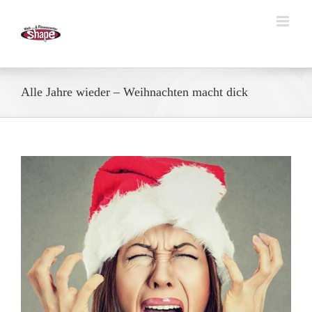
Zum
Inhalt
springen
Alle Jahre wieder – Weihnachten macht dick
Zeige
grösseres
Bild