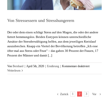
Von Stressessern und Stresshungerern
​Der oder dem einen schlägt Stress auf den Magen, die oder der andere
futtert hemmungslos. Beiden Esstypen können unterschiedliche
Ansätze der Stressbewältigung helfen, aus dem jeweiligen Kreislauf
auszubrechen. Knapp ein Viertel der Bevölkerung betroffen „Ich esse
öfter mal aus Stress oder Frust“ – das gaben 30 Prozent der Frauen, 17
Prozent der Männer und damit [...]
für
Von
Bernhard
|
April 5th, 2020
|
Ernährung
|
Kommentare deaktiviert
Von
Weiterlesen
Stressessern
und
Stresshungerern
1
2
3
Zurück
Vor