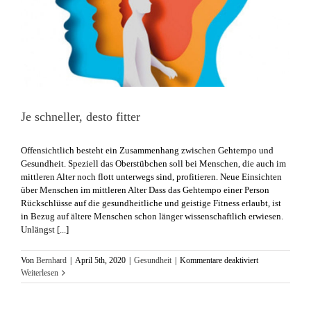
Je schneller, desto fitter
​Offensichtlich besteht ein Zusammenhang zwischen Gehtempo und
Gesundheit. Speziell das Oberstübchen soll bei Menschen, die auch im
mittleren Alter noch flott unterwegs sind, profitieren. Neue Einsichten
über Menschen im mittleren Alter Dass das Gehtempo einer Person
Rückschlüsse auf die gesundheitliche und geistige Fitness erlaubt, ist
in Bezug auf ältere Menschen schon länger wissenschaftlich erwiesen.
Unlängst [...]
für
Von
Bernhard
|
April 5th, 2020
|
Gesundheit
|
Kommentare deaktiviert
Je
Weiterlesen
schneller,
desto
fitter