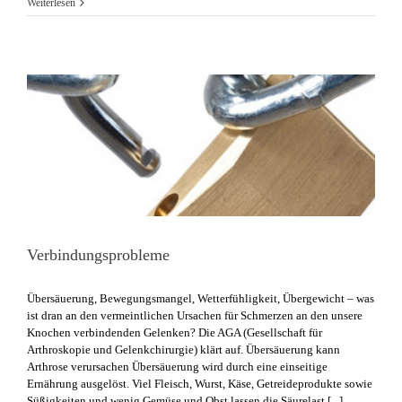
Wie
Weiterlesen
fabelhaft
ist
Selleriesaft?
Verbindungsprobleme
Übersäuerung, Bewegungsmangel, Wetterfühligkeit, Übergewicht – was
ist dran an den vermeintlichen Ursachen für Schmerzen an den unsere
Knochen verbindenden Gelenken? Die AGA (Gesellschaft für
Arthroskopie und Gelenkchirurgie) klärt auf. Übersäuerung kann
Arthrose verursachen Übersäuerung wird durch eine einseitige
Ernährung ausgelöst. Viel Fleisch, Wurst, Käse, Getreideprodukte sowie
Süßigkeiten und wenig Gemüse und Obst lassen die Säurelast [...]