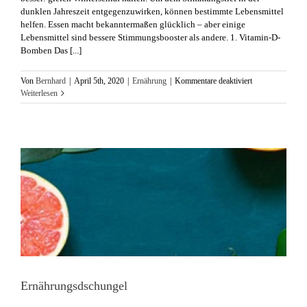
dunklen Jahreszeit entgegenzuwirken, können bestimmte Lebensmittel
helfen. Essen macht bekanntermaßen glücklich – aber einige
Lebensmittel sind bessere Stimmungsbooster als andere. 1. Vitamin-D-
Bomben Das [...]
für
Von
Bernhard
|
April 5th, 2020
|
Ernährung
|
Kommentare deaktiviert
Fünf
Weiterlesen
Lebensmittel
gegen
den
Winterblues
Ernährungsdschungel