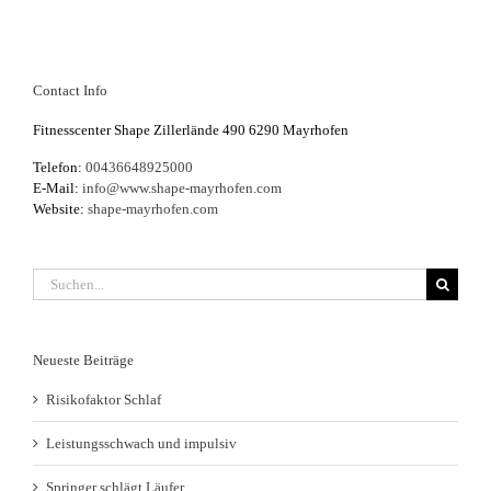
Contact Info
Fitnesscenter Shape Zillerlände 490 6290 Mayrhofen
Telefon:
00436648925000
E-Mail:
info@www.shape-mayrhofen.com
Website:
shape-mayrhofen.com
Suche
nach:
Neueste Beiträge
Risikofaktor Schlaf
Leistungsschwach und impulsiv
Springer schlägt Läufer