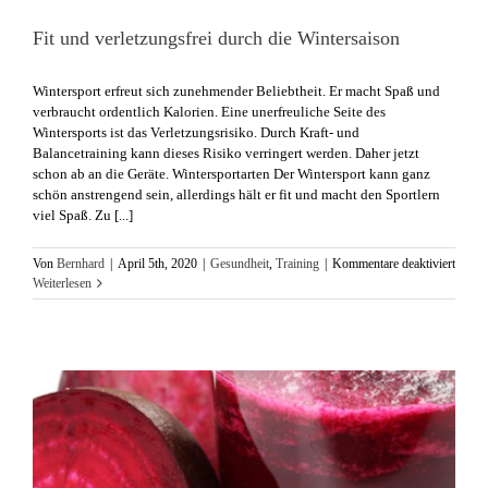
Fit und verletzungsfrei durch die Wintersaison
​Wintersport erfreut sich zunehmender Beliebtheit. Er macht Spaß und
verbraucht ordentlich Kalorien. Eine unerfreuliche Seite des
Wintersports ist das Verletzungsrisiko. Durch Kraft- und
Balancetraining kann dieses Risiko verringert werden. Daher jetzt
schon ab an die Geräte. Wintersportarten Der Wintersport kann ganz
schön anstrengend sein, allerdings hält er fit und macht den Sportlern
viel Spaß. Zu [...]
für
Von
Bernhard
|
April 5th, 2020
|
Gesundheit
,
Training
|
Kommentare deaktiviert
Fit
Weiterlesen
und
verlet
durch
die
Winter