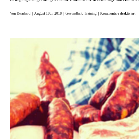
fü
Von
Bernhard
|
August 18th, 2018
|
Gesundheit
,
Training
|
Kommentare deaktiviert
So
bl
alt
He
lä
ju