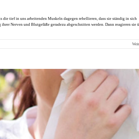
 die tief in uns arbeitenden Muskeln dagegen rebellieren, dass sie ständig in sich
ihrer Nerven und Blutgefäße geradezu abgeschnitten werden. Dann reagieren sie 
r
Weit
skeln,
e
im
tzen
iden