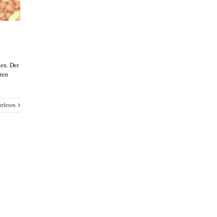
nen. Der
sten
erlesen