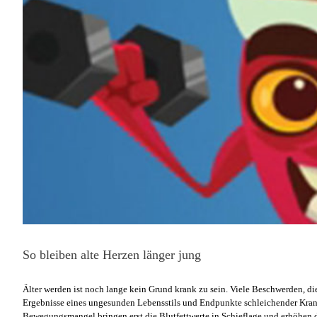
So bleiben alte Herzen länger jung
Älter werden ist noch lange kein Grund krank zu sein. Viele Beschwerden, di
Ergebnisse eines ungesunden Lebensstils und Endpunkte schleichender Kran
Bewegungsmangel bringen erst die Blutfettwerte in Schieflage und erhöhen dan