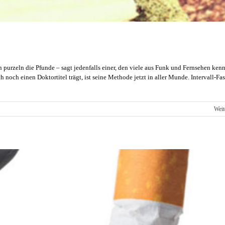
purzeln die Pfunde – sagt jedenfalls einer, den viele aus Funk und Fernsehen ken
noch einen Doktortitel trägt, ist seine Methode jetzt in aller Munde. Intervall-Fa
für
Weit
Intervall-
Fasten:
Neue
Wunder-
Diät
–
oder
was?