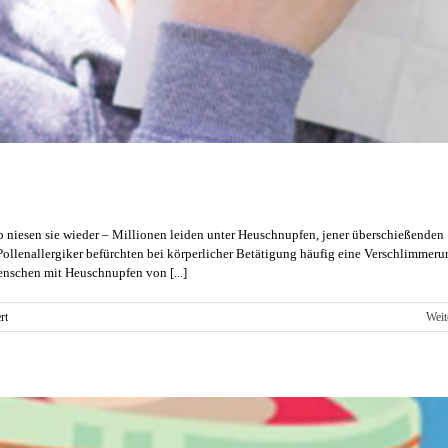
alb niesen sie wieder – Millionen leiden unter Heuschnupfen, jener überschießenden
lenallergiker befürchten bei körperlicher Betätigung häufig eine Verschlimmerun
nschen mit Heuschnupfen von [...]
für
rt
Weit
Heuschnupfen
–
Kein
Grund
für
kein
Training