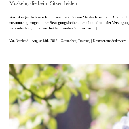
Muskeln, die beim Sitzen leiden
Was ist eigentlich so schlimm am vielen Sitzen? Ist doch bequem! Aber nur bis
zusammen gezogen, ihrer Bewegungsfreiheit beraubt und von der Versorgung 
kurz oder lang mit einem beklemmenden Schmerz in [...]
fü
Von
Bernhard
|
August 18th, 2018
|
Gesundheit
,
Training
|
Kommentare deaktiviert
Mu
di
be
Si
le